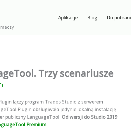
Aplikacje
Blog
Do pobran
łumaczy
geTool. Trzy scenariusze
T)
Plugin łączy program Trados Studio z serwerem
eTool Plugin obsługiwała jedynie lokalną instalację
er publiczny LanguageTool.
Od wersji do Studio 2019
nguageTool Premium
.