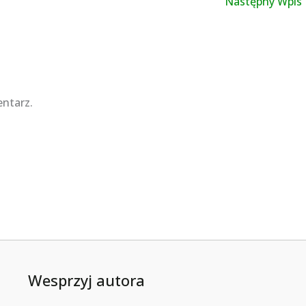
Następny Wpis
ntarz.
Wesprzyj autora