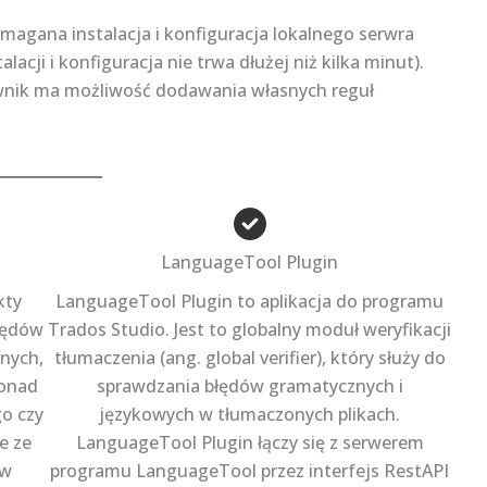
magana instalacja i konfiguracja lokalnego serwra
lacji i konfiguracja nie trwa dłużej niż kilka minut).
wnik ma możliwość dodawania własnych reguł
LanguageTool Plugin
kty
LanguageTool Plugin to aplikacja do programu
łędów
Trados Studio. Jest to globalny moduł weryfikacji
znych,
tłumaczenia (ang. global verifier), który służy do
ponad
sprawdzania błędów gramatycznych i
go czy
językowych w tłumaczonych plikach.
e ze
LanguageTool Plugin łączy się z serwerem
ów
programu LanguageTool przez interfejs RestAPI