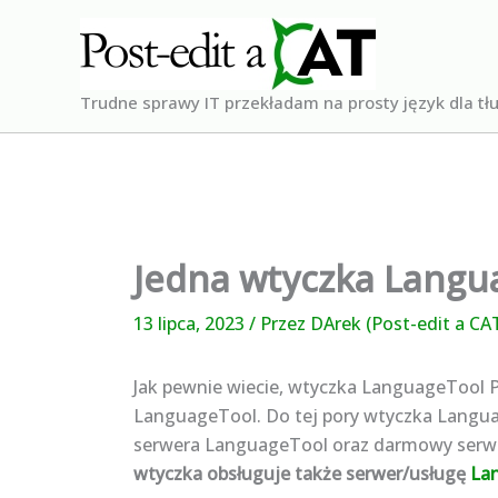
Przejdź
do
treści
Trudne sprawy IT przekładam na prosty język dla t
Jedna wtyczka Langua
13 lipca, 2023
/ Przez
DArek (Post-edit a CA
Jak pewnie wiecie, wtyczka LanguageTool 
LanguageTool. Do tej pory wtyczka Languag
serwera LanguageTool oraz darmowy serw
wtyczka obsługuje także serwer/usługę
La