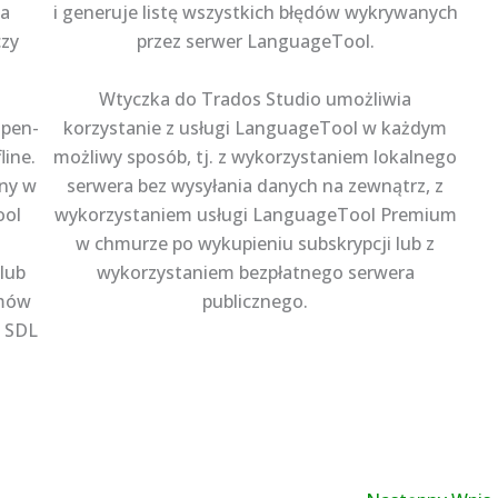
la
i generuje listę wszystkich błędów wykrywanych
czy
przez serwer LanguageTool.
Wtyczka do Trados Studio umożliwia
open-
korzystanie z usługi LanguageTool w każdym
line.
możliwy sposób, tj. z wykorzystaniem lokalnego
ny w
serwera bez wysyłania danych na zewnątrz, z
ool
wykorzystaniem usługi LanguageTool Premium
w chmurze po wykupieniu subskrypcji lub z
lub
wykorzystaniem bezpłatnego serwera
amów
publicznego.
, SDL